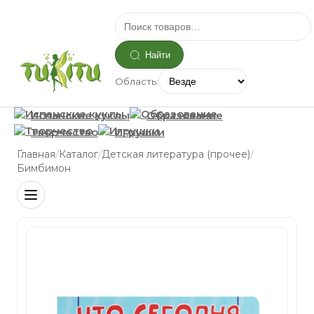
Найти
Область:
Испанские куклы
Образование
Творчество
Игрушки
/
/
/
Главная
Каталог
Детская литература (прочее)
Бимбимон