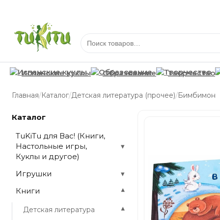
Испанские куклы
Образование
Творчество
/
/
/
Главная
Каталог
Детская литература (прочее)
Бимбимон
Каталог
TuKiTu для Вас! (Книги,
Настольные игры,
▾
Куклы и другое)
Игрушки
▾
Книги
▾
▾
Детская литература