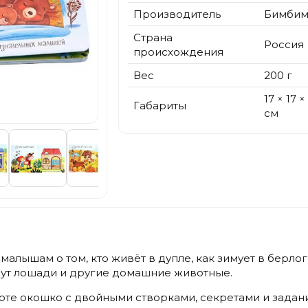
Производитель
Бимбим
Страна
Россия
происхождения
Вес
200 г
17 × 17 × 
Габариты
см
алышам о том, кто живёт в дупле, как зимует в берлоге
вут лошади и другие домашние животные.
оте окошко с двойными створками, секретами и зада