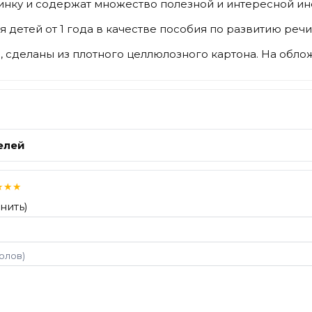
нку и содержат множество полезной и интересной ин
я детей от 1 года в качестве пособия по развитию ре
 сделаны из плотного целлюлозного картона. На обло
елей
★
★
★
нить)
волов)