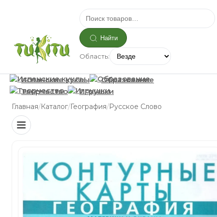
Найти
Область:
Испанские куклы
Образование
Творчество
Игрушки
/
/
/
Главная
Каталог
География
Русское Слово