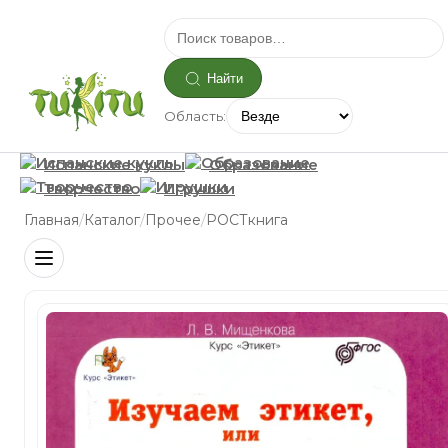
Найти
Область:
Испанские куклы
Образование
Творчество
Игрушки
/
/
/
Главная
Каталог
Прочее
РОСТкнига