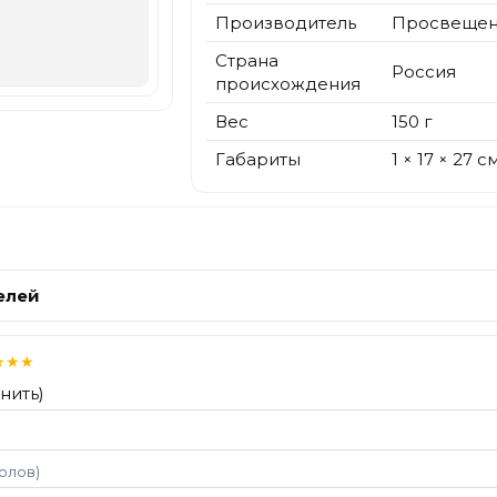
Производитель
Просвеще
Страна
Россия
происхождения
Вес
150 г
Габариты
1 × 17 × 27 с
елей
★
★
★
нить)
волов)