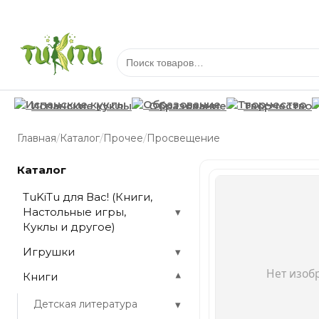
Испанские куклы
Образование
Творчество
/
/
/
Главная
Каталог
Прочее
Просвещение
Каталог
TuKiTu для Вас! (Книги,
Настольные игры,
▾
Куклы и другое)
Игрушки
▾
Книги
▾
▾
Детская литература