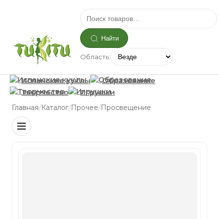
Найти
Область:
Испанские куклы
Образование
Творчество
Игрушки
/
/
/
Главная
Каталог
Прочее
Просвещение