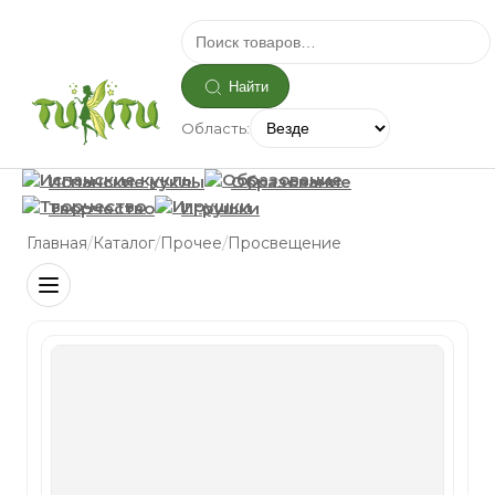
Найти
Область:
Испанские куклы
Образование
Творчество
Игрушки
/
/
/
Главная
Каталог
Прочее
Просвещение