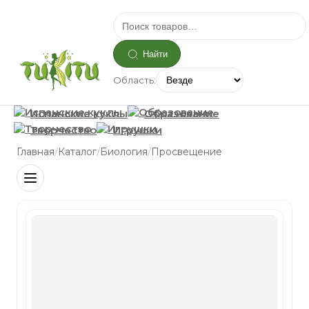
Найти
Область:
Испанские куклы
Образование
Творчество
Игрушки
/
/
/
Главная
Каталог
Биология
Просвещение