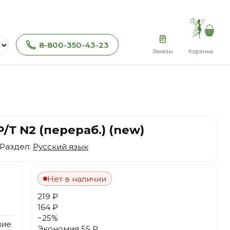
8-800-350-43-23
Заказы
Корзина
Р/Т N2 (перераб.) (new)
 Раздел:
Русский язык
Нет в наличии
219 ₽
164 ₽
−
25
%
ние
Экономия
55 ₽