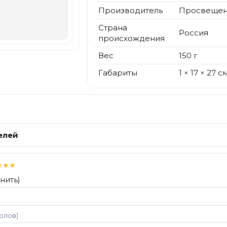
Производитель
Просвеще
Страна
Россия
происхождения
Вес
150 г
Габариты
1 × 17 × 27 с
елей
★
★
★
нить)
волов)