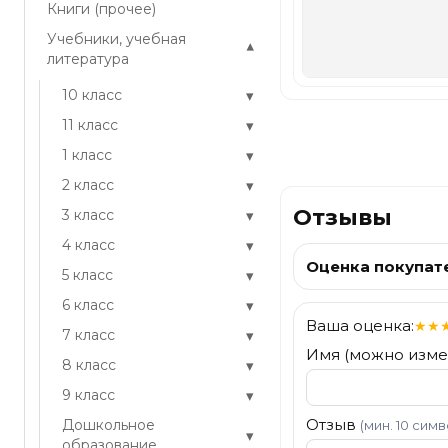
Книги (прочее)
Учебники, учебная
▾
литература
▾
10 класс
▾
11 класс
▾
1 класс
▾
2 класс
Отзывы
▾
3 класс
▾
4 класс
Оценка покупат
▾
5 класс
▾
6 класс
Ваша оценка:
★
★
▾
7 класс
Имя (можно изме
▾
8 класс
▾
9 класс
Отзыв
Дошкольное
(мин. 10 сим
▾
образование