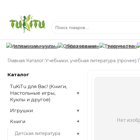
Испанские куклы
Образование
Творчество
/
/
/
Главная
Каталог
Учебники, учебная литература (прочее)
Каталог
TuKiTu для Вас! (Книги,
Настольные игры,
▾
Куклы и другое)
Игрушки
▾
Книги
▾
▾
Детская литература