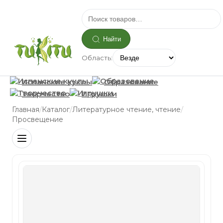
Найти
Область:
Испанские куклы
Образование
Творчество
Игрушки
/
/
/
Главная
Каталог
Литературное чтение, чтение
Просвещение