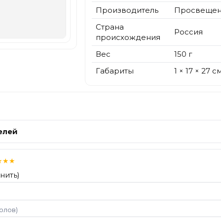
Производитель
Просвеще
Страна
Россия
происхождения
Вес
150 г
Габариты
1 × 17 × 27 с
елей
★
★
★
нить)
волов)