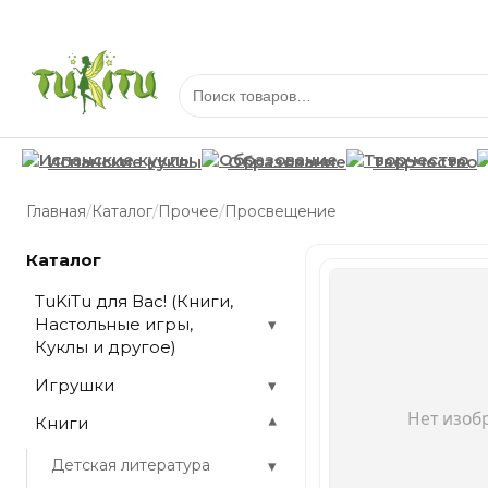
Испанские куклы
Образование
Творчество
/
/
/
Главная
Каталог
Прочее
Просвещение
Каталог
TuKiTu для Вас! (Книги,
Настольные игры,
▾
Куклы и другое)
Игрушки
▾
Книги
▾
▾
Детская литература