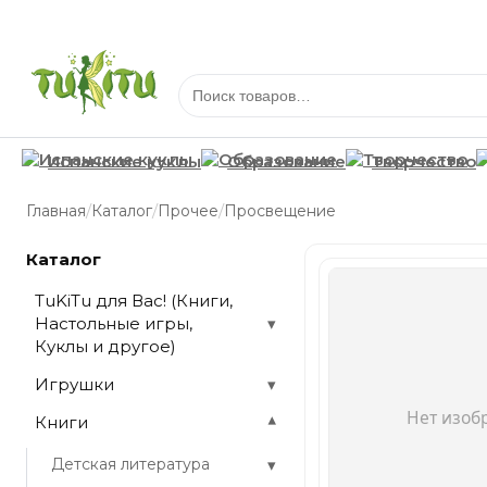
Испанские куклы
Образование
Творчество
/
/
/
Главная
Каталог
Прочее
Просвещение
Каталог
TuKiTu для Вас! (Книги,
Настольные игры,
▾
Куклы и другое)
Игрушки
▾
Книги
▾
▾
Детская литература