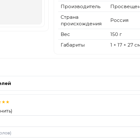
Производитель
Просвеще
Страна
Россия
происхождения
Вес
150 г
Габариты
1 × 17 × 27 с
елей
★
★
★
нить)
волов)