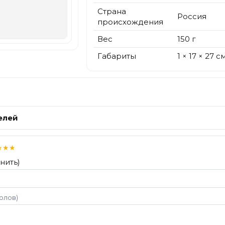
Страна
Россия
происхождения
Вес
150 г
Габариты
1 × 17 × 27 с
елей
★
★
★
нить)
волов)