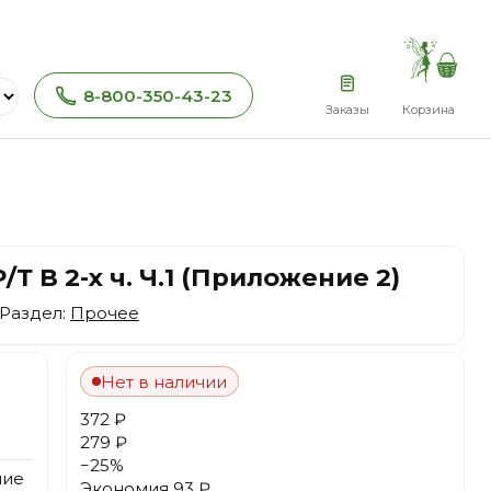
8-800-350-43-23
Заказы
Корзина
/Т В 2-х ч. Ч.1 (Приложение 2)
 Раздел:
Прочее
Нет в наличии
372 ₽
279 ₽
−
25
%
ние
Экономия
93 ₽