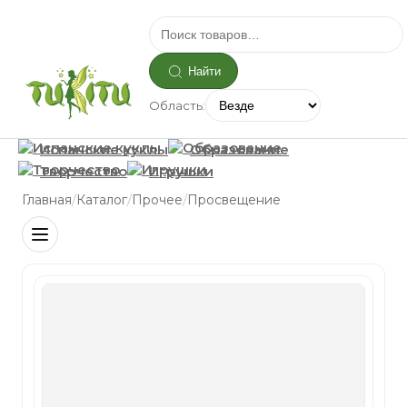
Найти
Область:
Испанские куклы
Образование
Творчество
Игрушки
/
/
/
Главная
Каталог
Прочее
Просвещение