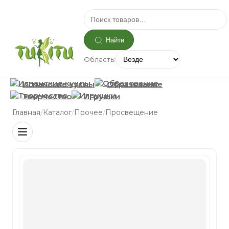
Найти
Область:
Испанские куклы
Образование
Творчество
Игрушки
/
/
/
Главная
Каталог
Прочее
Просвещение