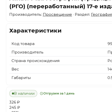
(РГО) (переработанный) 17-е из
Производитель:
Просвещение
· Раздел:
Географи
Характеристики
Код товара
9
Производитель
П
Страна происхождения
Р
Вес
14
Габариты
0.
В наличии
Отгрузим за 1 день
326 ₽
245 ₽