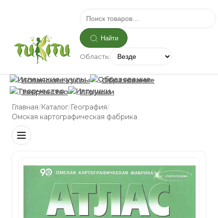
Найти
Область:
Испанские куклы
Образование
Творчество
Игрушки
/
/
/
Главная
Каталог
География
Омская картографическая фабрика