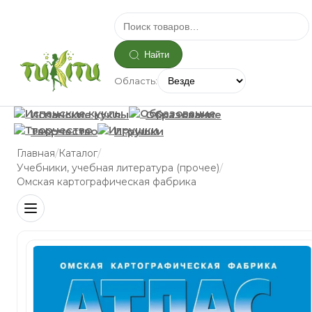
Найти
Область:
Испанские куклы
Образование
Творчество
Игрушки
/
/
Главная
Каталог
/
Учебники, учебная литература (прочее)
Омская картографическая фабрика