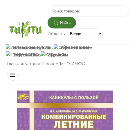
Найти
Область:
Испанские куклы
Образование
Творчество
Игрушки
/
/
/
Главная
Каталог
Прочее
МТО ИНФО