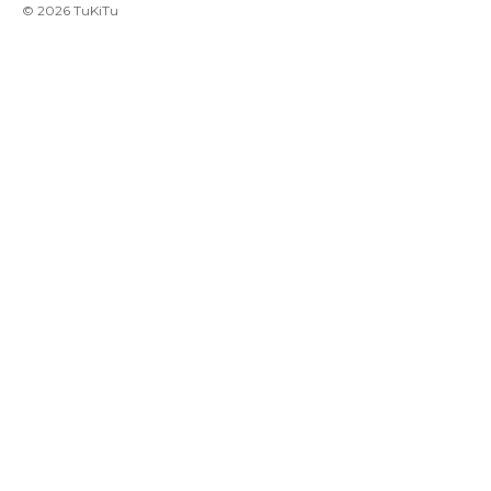
©
2026
TuKiTu