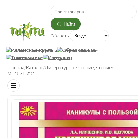
Найти
Область:
Испанские куклы
Образование
Творчество
Игрушки
/
/
/
Главная
Каталог
Литературное чтение, чтение
МТО ИНФО