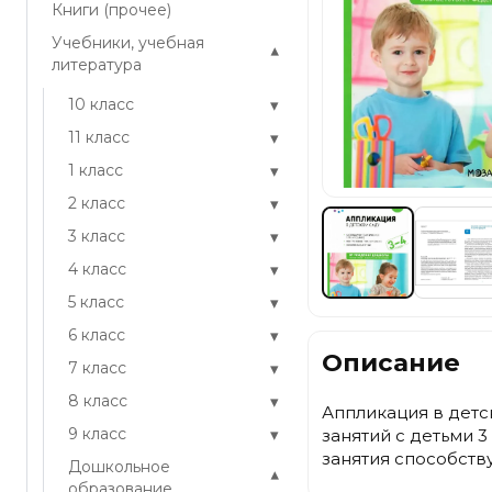
Книги (прочее)
Учебники, учебная
▾
литература
▾
10 класс
▾
11 класс
▾
1 класс
▾
2 класс
▾
3 класс
▾
4 класс
▾
5 класс
▾
6 класс
Описание
▾
7 класс
▾
8 класс
Аппликация в детс
▾
9 класс
занятий с детьми 3
занятия способст
Дошкольное
▾
образование