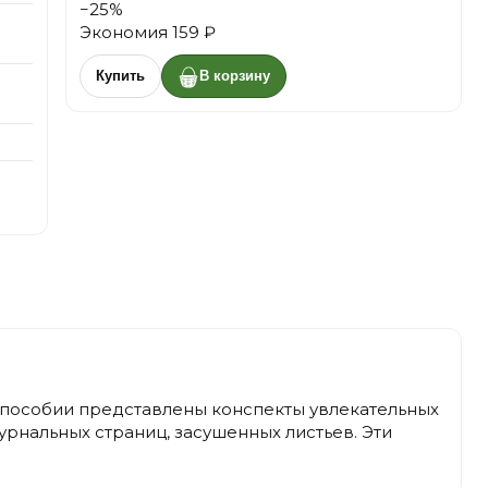
−
25
%
Экономия
159 ₽
Купить
В корзину
ом пособии представлены конспекты увлекательных
журнальных страниц, засушенных листьев. Эти