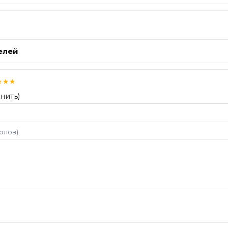
елей
★
★
★
нить)
волов)