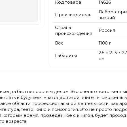
Код товара
14626
Лаборатори
Производитель
знаний
Страна
Россия
происхождения
Вес
1100 г
2.5 × 21.5 × 27
Габариты
см
сегда был непростым делом. Это очень ответственный
ешь стать в будущем. Благодаря этой книге ты сможеш
акие области профессиональной деятельности, как архе
тектура, театр, кино и психология. Это не просто под
я которым время, проведенное с книгой, будет проходи
о возраста.