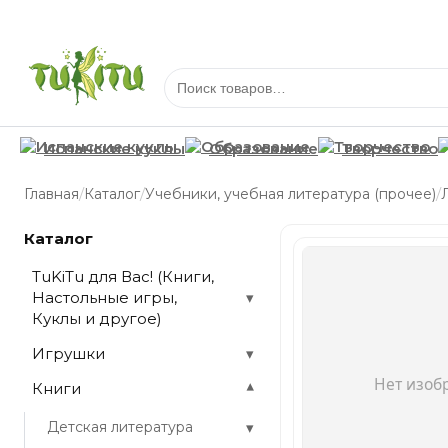
Испанские куклы
Образование
Творчество
/
/
/
Главная
Каталог
Учебники, учебная литература (прочее)
Каталог
TuKiTu для Вас! (Книги,
Настольные игры,
▾
Куклы и другое)
Игрушки
▾
Книги
▾
▾
Детская литература