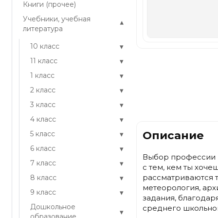
Книги (прочее)
Учебники, учебная
▾
литература
▾
10 класс
▾
11 класс
▾
1 класс
▾
2 класс
▾
3 класс
▾
4 класс
Описание
▾
5 класс
▾
6 класс
Выбор профессии в
▾
7 класс
с тем, кем ты хоч
рассматриваются т
▾
8 класс
метеорология, архи
▾
9 класс
задания, благодар
Дошкольное
среднего школьног
▾
образование