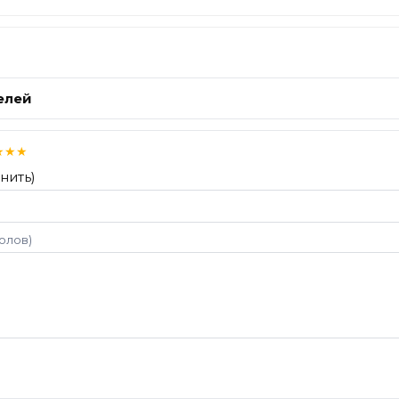
елей
★
★
★
нить)
волов)