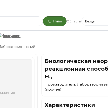
Область:
Найти
Игрушки
Лаборатория знаний
Биологическая неор
реакционная способн
Н.,
Производитель:
Лаборатория з
(прочее)
Характеристики