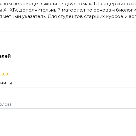
сском переводе выхолит в двух томах. Т. I содержит гла
вы XI-XIV, дополнительный материал по основам биолог
метный указатель. Для студентов старших курсов и асп
елей
★
★
★
нить)
волов)