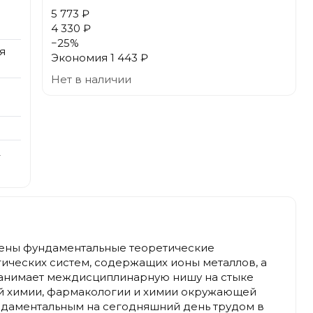
5 773 ₽
4 330 ₽
−
25
%
я
Экономия
1 443 ₽
Нет в наличии
2
жены фундаментальные теоретические
ческих систем, содержащих ионы металлов, а
занимает междисциплинарную нишу на стыке
й химии, фармакологии и химии окружающей
ндаментальным на сегодняшний день трудом в