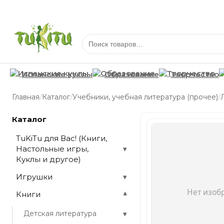
Испанские куклы
Образование
Творчество
/
/
/
Главная
Каталог
Учебники, учебная литература (прочее)
Каталог
TuKiTu для Вас! (Книги,
Настольные игры,
▾
Куклы и другое)
Игрушки
▾
Книги
▾
▾
Детская литература