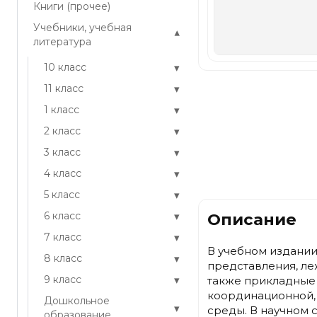
Книги (прочее)
Учебники, учебная
▾
литература
▾
10 класс
▾
11 класс
▾
1 класс
▾
2 класс
▾
3 класс
▾
4 класс
▾
5 класс
▾
Описание
6 класс
▾
7 класс
В учебном издани
▾
8 класс
представления, л
▾
9 класс
также прикладные 
координационной,
Дошкольное
▾
среды. В научном 
образование