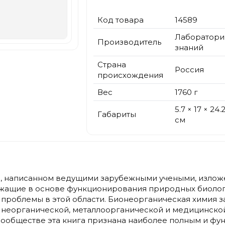
Код товара
14589
Лаборатори
Производитель
знаний
Страна
Россия
происхождения
Вес
1760 г
5.7 × 17 × 24.
Габариты
см
и, написанном ведущими зарубежными учеными, изло
ежащие в основе функционирования природных биологи
проблемы в этой области. Бионеорганическая химия 
 неорганической, металлоорганической и медицинско
сообществе эта книга признана наиболее полным и фу