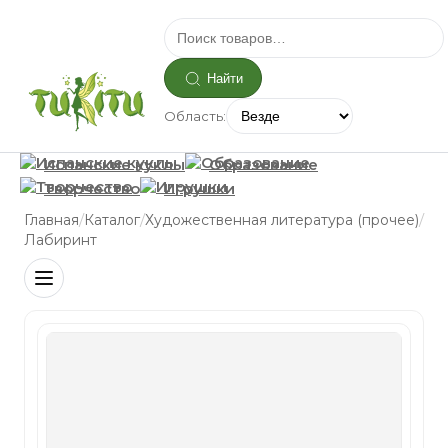
Найти
Область:
Испанские куклы
Образование
Творчество
Игрушки
/
/
/
Главная
Каталог
Художественная литература (прочее)
Лабиринт