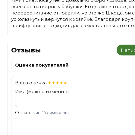
Имя появилось у него довольно скоро - Шкода. Ох
всего он натворил у бабушки. Его даже в город к 
перевоспитание отправили, но это же Шкода, он 
ускользнуть и вернулся к хозяйке. Благодаря круп
шрифту книга подходит для самостоятельного чте
Отзывы
Напис
Оценка покупателей
Ваша оценка:
★
★
★
★
★
Имя (можно изменить)
Отзыв
(мин. 10 символов)