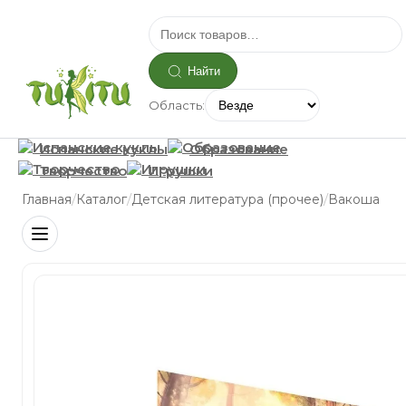
Найти
Область:
Испанские куклы
Образование
Творчество
Игрушки
/
/
/
Главная
Каталог
Детская литература (прочее)
Вакоша