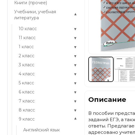
Книги (прочее)
Учебники, учебная
▾
литература
▾
10 класс
▾
11 класс
▾
1 класс
▾
2 класс
▾
3 класс
▾
4 класс
▾
5 класс
▾
6 класс
Описание
▾
7 класс
▾
8 класс
В пособии предста
▾
9 класс
заданий ЕГЭ, а та
ответы. Предлагае
Английский язык
адресовано учител