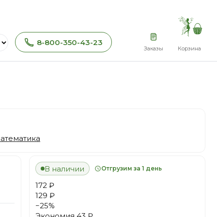
8-800-350-43-23
Заказы
Корзина
атематика
В наличии
Отгрузим за 1 день
172 ₽
129 ₽
−
25
%
Экономия
43 ₽