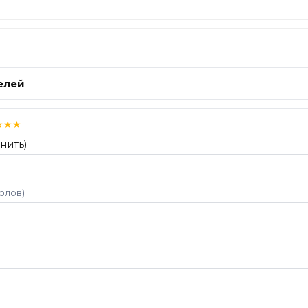
елей
★
★
★
нить)
волов)