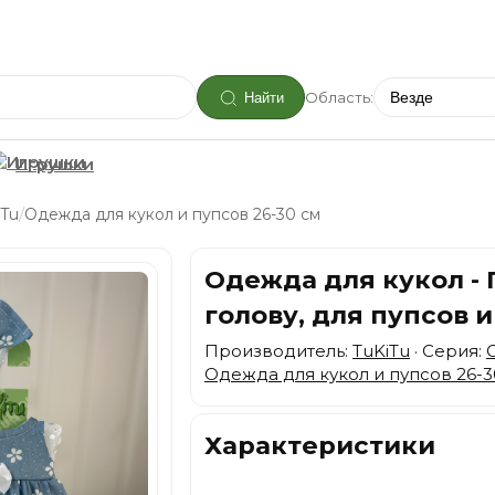
Область:
Найти
Игрушки
/
iTu
Одежда для кукол и пупсов 26-30 см
Одежда для кукол - 
голову, для пупсов и 
Производитель:
TuKiTu
· Серия:
Одежда для кукол и пупсов 26-3
Характеристики