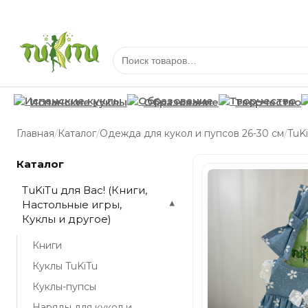
Испанские куклы
Образование
Творчество
/
/
/
Главная
Каталог
Одежда для кукол и пупсов 26-30 см
TuK
Каталог
TuKiTu для Вас! (Книги,
Настольные игры,
▾
Куклы и другое)
Книги
Куклы TuKiTu
Куклы-пупсы
Наряды для кукол и