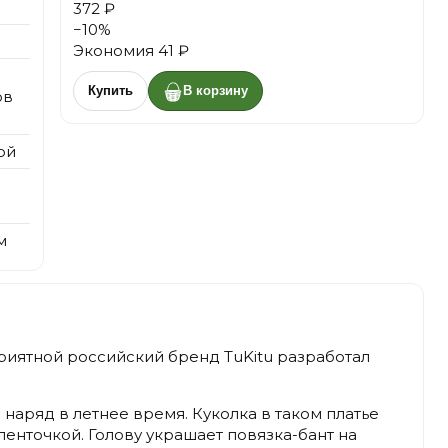
372 ₽
−
10
%
Экономия
41 ₽
Купить
В корзину
ов
ой
м
приятной российский бренд TuKitu разработал
наряд в летнее время. Куколка в таком платье
енточкой. Голову украшает повязка-бант на