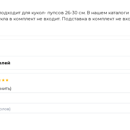
одходит для кукол- пупсов 26-30 см. В нашем каталоги э
укла в комплект не входит. Подставка в комплект не в
елей
★
★
★
нить)
волов)