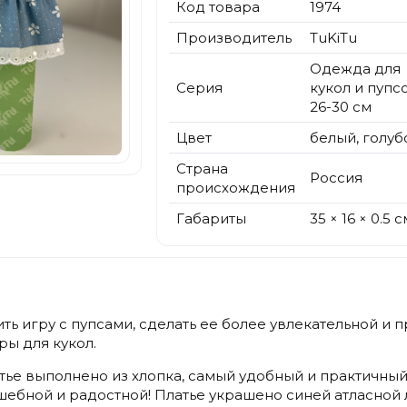
Код товара
1974
Производитель
TuKiTu
Одежда для
Серия
кукол и пупс
26-30 см
Цвет
белый, голуб
Страна
Россия
происхождения
Габариты
35 × 16 × 0.5 с
ть игру с пупсами, сделать ее более увлекательной и 
ры для кукол.
атье выполнено из хлопка, самый удобный и практичный 
шебной и радостной! Платье украшено синей атласной л