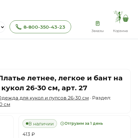
8-800-350-43-23
Заказы
Корзина
Платье летнее, легкое и бант на
кукол 26-30 см, арт. 27
Одежда для кукол и пупсов 26-30 см
· Раздел:
0 см
В наличии
Отгрузим за 1 день
413 ₽