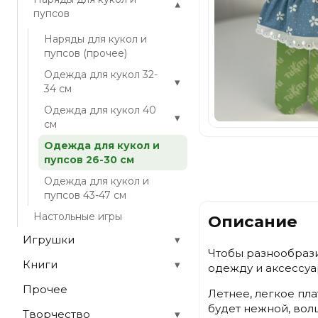
▾
пупсов
Наряды для кукол и
пупсов (прочее)
Одежда для кукол 32-
▾
34 см
Одежда для кукол 40
▾
см
Одежда для кукол и
пупсов 26-30 см
Одежда для кукол и
пупсов 43-47 см
Настольные игры
Описание
Игрушки
▾
Чтобы разнообрази
Книги
▾
одежду и аксессуа
Прочее
Летнее, легкое пл
будет нежной, вол
Творчество
▾