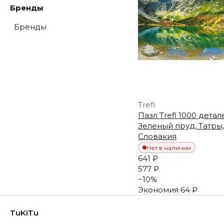
Бренды
Бренды
Trefl
Пазл Trefl 1000 детал
Зеленый пруд, Татры,
Словакия
Нет в наличии
641 ₽
577 ₽
−
10
%
Экономия
64 ₽
TuKiTu