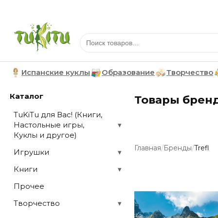
Испанские куклы
Образование
Творчество
Каталог
Товары бренд
TuKiTu для Вас! (Книги,
Настольные игры,
▾
Куклы и другое)
/
/
Главная
Бренды
Trefl
Игрушки
▾
Книги
▾
Прочее
Творчество
▾