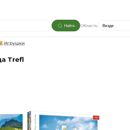
Область:
Найти
Игрушки
а Trefl