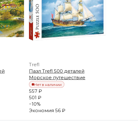
Trefl
ей
Пазл Trefl 500 деталей
Морское путешествие
Нет в наличии
557 ₽
501 ₽
−
10
%
Экономия
56 ₽