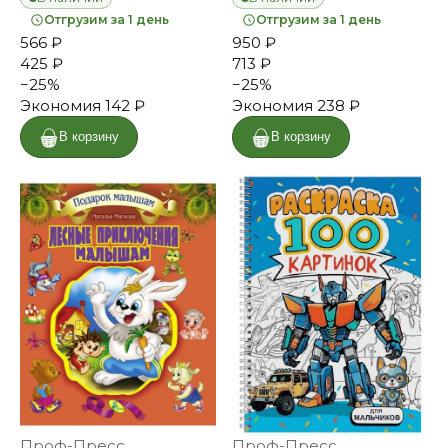
Отгрузим за 1 день
Отгрузим за 1 день
566 ₽
950 ₽
425 ₽
713 ₽
−
25
%
−
25
%
Экономия
142 ₽
Экономия
238 ₽
В корзину
В корзину
Проф-Пресс
Проф-Пресс