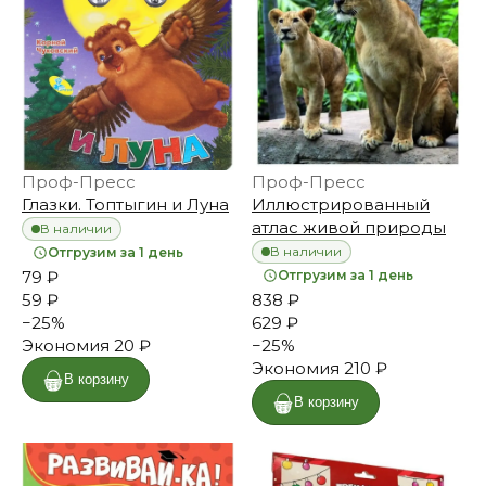
Проф-Пресс
Проф-Пресс
Глазки. Топтыгин и Луна
Иллюстрированный
атлас живой природы
В наличии
В наличии
Отгрузим за 1 день
79 ₽
Отгрузим за 1 день
59 ₽
838 ₽
−
25
%
629 ₽
Экономия
20 ₽
−
25
%
Экономия
210 ₽
В корзину
В корзину