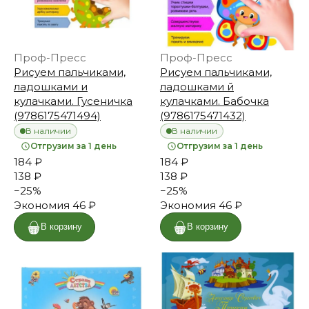
Проф-Пресс
Проф-Пресс
Рисуем пальчиками,
Рисуем пальчиками,
ладошками и
ладошками й
кулачками. Гусеничка
кулачками. Бабочка
(9786175471494)
(9786175471432)
В наличии
В наличии
Отгрузим за 1 день
Отгрузим за 1 день
184 ₽
184 ₽
138 ₽
138 ₽
−
25
%
−
25
%
Экономия
46 ₽
Экономия
46 ₽
В корзину
В корзину