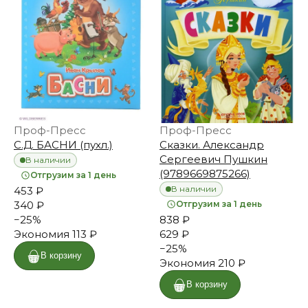
Проф-Пресс
Проф-Пресс
С.Д. БАСНИ (пухл.)
Сказки. Александр
Сергеевич Пушкин
В наличии
(9789669875266)
Отгрузим за 1 день
В наличии
453 ₽
340 ₽
Отгрузим за 1 день
−
25
%
838 ₽
Экономия
113 ₽
629 ₽
−
25
%
В корзину
Экономия
210 ₽
В корзину