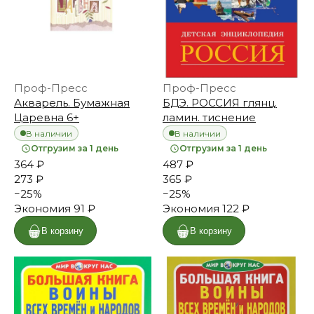
Проф-Пресс
Проф-Пресс
Акварель. Бумажная
БДЭ. РОССИЯ глянц.
Царевна 6+
ламин. тиснение
В наличии
В наличии
Отгрузим за 1 день
Отгрузим за 1 день
364 ₽
487 ₽
273 ₽
365 ₽
−
25
%
−
25
%
Экономия
91 ₽
Экономия
122 ₽
В корзину
В корзину