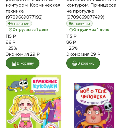
контуром. Космическая
контуром. Принцесса
техника
на прогулке
(9789669877192)
(9789669877499)
В наличии
В наличии
Отгрузим за 1 день
Отгрузим за 1 день
115 ₽
115 ₽
86 ₽
86 ₽
−
25
%
−
25
%
Экономия
29 ₽
Экономия
29 ₽
В корзину
В корзину