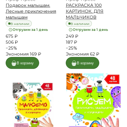
Подарок малышам.
РАСКРАСКА 100
Лесные приключения
КАРТИНОК. ДЛЯ
малышам
МАЛЬЧИКОВ
В наличии
В наличии
Отгрузим за 1 день
Отгрузим за 1 день
675 ₽
249 ₽
506 ₽
187 ₽
−
25
%
−
25
%
Экономия
169 ₽
Экономия
62 ₽
В корзину
В корзину