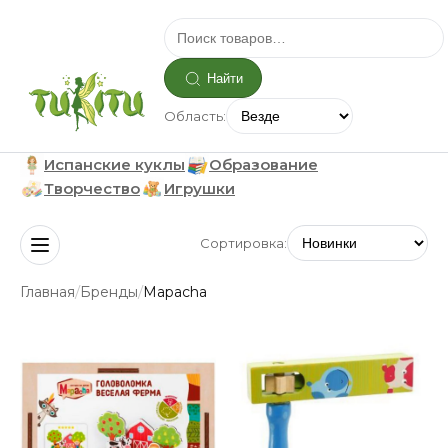
Найти
Область:
Испанские куклы
Образование
Творчество
Игрушки
Сортировка:
/
/
Главная
Бренды
Mapacha