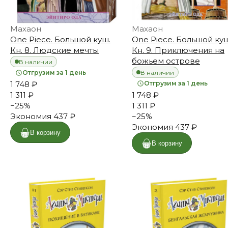
Махаон
Махаон
One Piece. Большой куш.
One Piece. Большой куш
Кн. 8. Людские мечты
Кн. 9. Приключения на
божьем острове
В наличии
В наличии
Отгрузим за 1 день
1 748 ₽
Отгрузим за 1 день
1 311 ₽
1 748 ₽
−
25
%
1 311 ₽
Экономия
437 ₽
−
25
%
Экономия
437 ₽
В корзину
В корзину