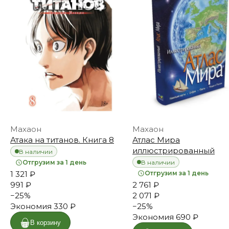
Махаон
Махаон
Атака на титанов. Книга 8
Атлас Мира
иллюстрированный
В наличии
В наличии
Отгрузим за 1 день
1 321 ₽
Отгрузим за 1 день
991 ₽
2 761 ₽
−
25
%
2 071 ₽
Экономия
330 ₽
−
25
%
Экономия
690 ₽
В корзину