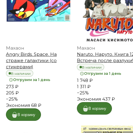
Махаон
Махаон
Angry Birds. Space. На
Naruto. Наруто. Книга 12
страже галактики (со
Встреча после разлуки!
стикерами)
В наличии
В наличии
Отгрузим за 1 день
Отгрузим за 1 день
1 748 ₽
273 ₽
1 311 ₽
205 ₽
−
25
%
−
25
%
Экономия
437 ₽
Экономия
68 ₽
В корзину
В корзину