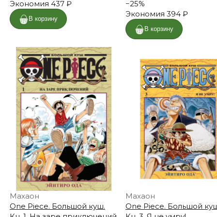
Экономия
437 ₽
−
25
%
Экономия
394 ₽
В корзину
В корзину
Махаон
Махаон
One Piece. Большой куш.
One Piece. Большой куш
Кн. 1. На заре приключений
Кн. 3. Я не умру!