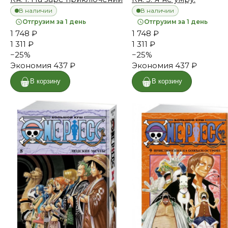
В наличии
В наличии
Отгрузим за 1 день
Отгрузим за 1 день
1 748 ₽
1 748 ₽
1 311 ₽
1 311 ₽
−
25
%
−
25
%
Экономия
437 ₽
Экономия
437 ₽
В корзину
В корзину