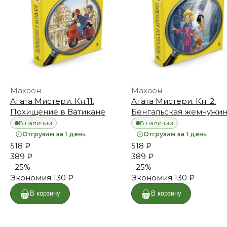
Махаон
Махаон
Агата Мистери. Кн.11.
Агата Мистери. Кн. 2.
Похищение в Ватикане
Бенгальская жемчужи
В наличии
В наличии
Отгрузим за 1 день
Отгрузим за 1 день
518 ₽
518 ₽
389 ₽
389 ₽
−
25
%
−
25
%
Экономия
130 ₽
Экономия
130 ₽
В корзину
В корзину