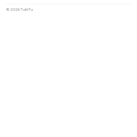
©
2026
TuKiTu