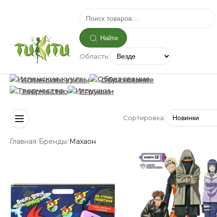
Найти
Область:
Испанские куклы
Образование
Творчество
Игрушки
Сортировка:
/
/
Главная
Бренды
Махаон