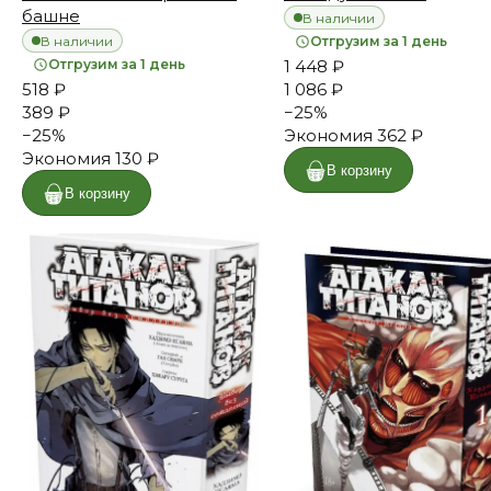
башне
В наличии
В наличии
Отгрузим за 1 день
Отгрузим за 1 день
1 448 ₽
518 ₽
1 086 ₽
389 ₽
−
25
%
−
25
%
Экономия
362 ₽
Экономия
130 ₽
В корзину
В корзину