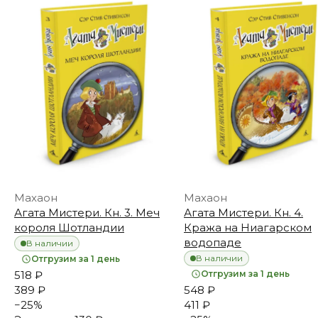
Махаон
Махаон
Агата Мистери. Кн. 3. Меч
Агата Мистери. Кн. 4.
короля Шотландии
Кража на Ниагарском
водопаде
В наличии
В наличии
Отгрузим за 1 день
518 ₽
Отгрузим за 1 день
389 ₽
548 ₽
−
25
%
411 ₽