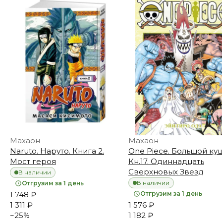
Махаон
Махаон
Naruto. Наруто. Книга 2.
One Piece. Большой куш
Мост героя
Кн.17. Одиннадцать
Сверхновых Звезд
В наличии
В наличии
Отгрузим за 1 день
1 748 ₽
Отгрузим за 1 день
1 311 ₽
1 576 ₽
−
25
%
1 182 ₽