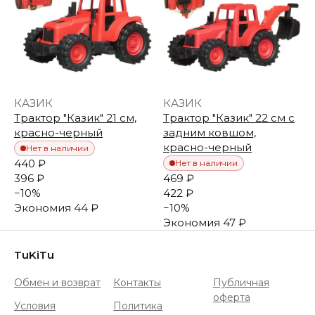
КАЗИК
КАЗИК
Трактор "Казик" 21 см,
Трактор "Казик" 22 см с
красно-черный
задним ковшом,
красно-черный
Нет в наличии
440 ₽
Нет в наличии
396 ₽
469 ₽
−
10
%
422 ₽
Экономия
44 ₽
−
10
%
Экономия
47 ₽
TuKiTu
Обмен и возврат
Контакты
Публичная
оферта
Условия
Политика