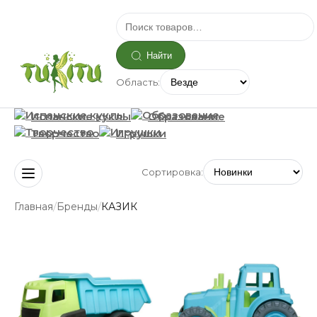
Найти
Область:
Испанские куклы
Образование
Творчество
Игрушки
Сортировка:
/
/
Главная
Бренды
КАЗИК