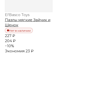
El'Basco Toys
Пазлы мягкие Зайчик и
Щенок
Нет в наличии
227 ₽
204 ₽
−
10
%
Экономия
23 ₽