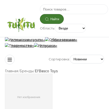
Найти
Область:
Испанские куклы
Образование
Творчество
Игрушки
Сортировка:
/
/
Главная
Бренды
El'Basco Toys